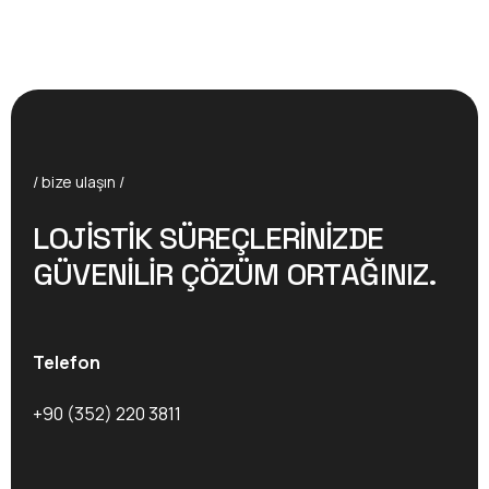
/ bize ulaşın /
L
O
J
I
S
T
I
K
S
Ü
R
E
Ç
L
E
R
I
N
I
Z
D
E
G
Ü
V
E
N
I
L
I
R
Ç
Ö
Z
Ü
M
O
R
T
A
Ğ
I
N
I
Z
.
Telefon
+90 (352) 220 3811