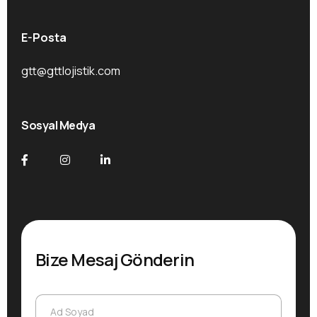
E-Posta
gtt@gttlojistik.com
Sosyal Medya
Bize Mesaj Gönderin
S
Ad Soyad
Ad Soyad
o