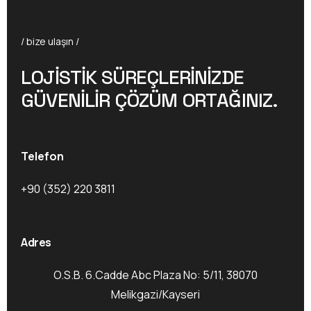
/ bize ulaşın /
L
O
J
I
S
T
I
K
S
Ü
R
E
Ç
L
E
R
I
N
I
Z
D
E
G
Ü
V
E
N
I
L
I
R
Ç
Ö
Z
Ü
M
O
R
T
A
Ğ
I
N
I
Z
.
Telefon
+90 (352) 220 3811
Adres
O.S.B. 6.Cadde Abc Plaza No: 5/11, 38070
Melikgazi/Kayseri