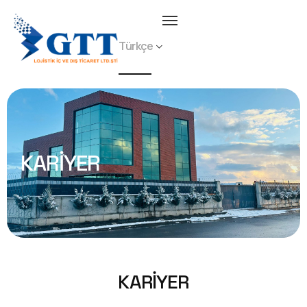
Türkçe
KARIYER
K
A
R
İ
Y
E
R