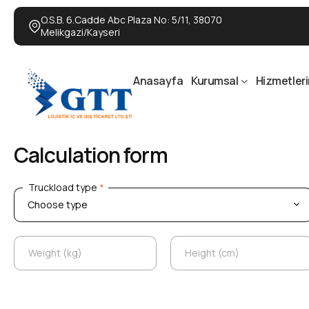
O.S.B. 6.Cadde Abc Plaza No: 5/11, 38070
Melikgazi/Kayseri
Anasayfa
Kurumsal
Hizmetler
Calculation form
Truckload type
*
Truckload type
*
Weight (kg)
Height (cm)
Weight (kg)
Height (cm)