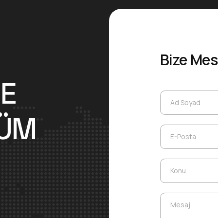
Bize Mes
D
E
Ad Soyad
Ad Soyad
Ü
M
E-Posta
E-Posta
Konu
Konu
Mesaj
Mesaj