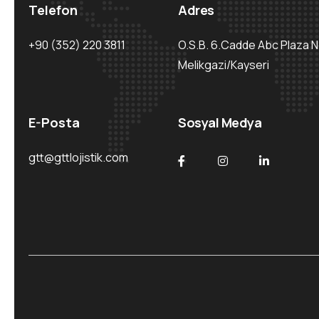
Telefon
Adres
+90 (352) 220 3811
O.S.B. 6.Cadde Abc Plaza N
Melikgazi/Kayseri
E-Posta
Sosyal Medya
gtt@gttlojistik.com