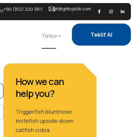
gtt@gttlojistik.com
+90 (352) 220 3811
Teklif Al
Türkçe
How we can
help you?
Triggerfish bluntnose
knifefish upside-down
catfish cobia