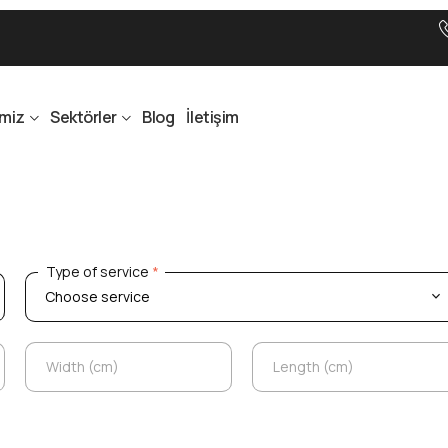
imiz
Sektörler
Blog
İletişim
Type of service
*
Type of service
*
Width (cm)
Length (cm)
Width (cm)
Length (cm)