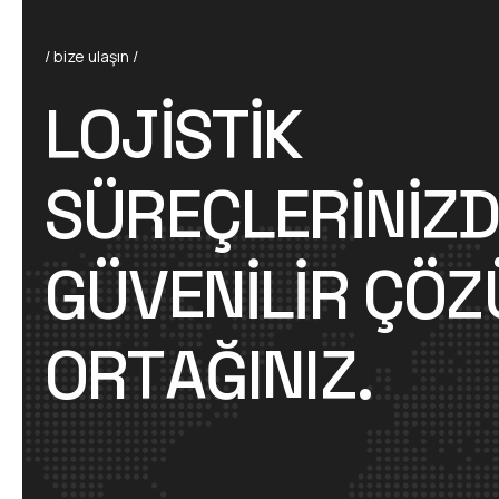
/ bize ulaşın /
L
O
J
I
S
T
I
K
S
Ü
R
E
Ç
L
E
R
I
N
I
Z
G
Ü
V
E
N
I
L
I
R
Ç
Ö
Z
O
R
T
A
Ğ
I
N
I
Z
.