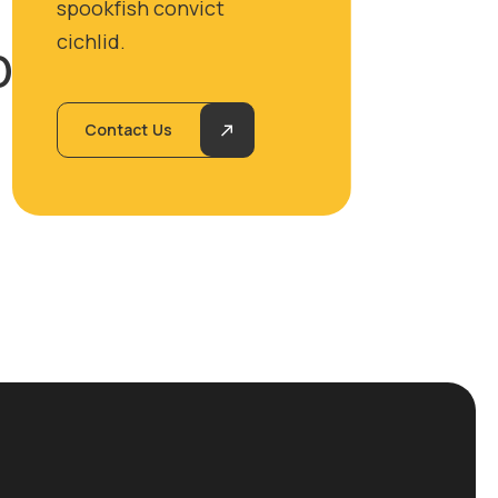
spookfish convict
cichlid.
D
Contact Us